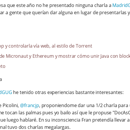
resa que este año no he presentado ninguna charla a
Madrid
r a gente que querían dar alguna en lugar de presentarlas yo
y controlarla vía web, al estilo de Torrent
 de Micronaut y Ethereum y mostrar cómo unir Java con bloc
eto
a
idGUG
he tenido otras experiencias bastante interesantes:
Picolini,
@francjp
, proponiendome dar una 1/2 charla para 
me tocan las palmas pues yo bailo así que le propuse "DocAs
e luego hablaré. En su inconsciencia Fran pretendía llevar 
final tuvo dos charlas megalargas.