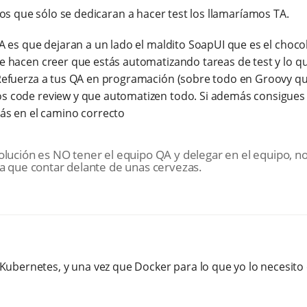
mos que sólo se dedicaran a hacer test los llamaríamos TA.
s QA es que dejaran a un lado el maldito SoapUI que es el choco
s te hacen creer que estás automatizando tareas de test y lo
r. Refuerza a tus QA en programación (sobre todo en Groovy q
 los code review y que automatizen todo. Si además consigu
ás en el camino correcto
solución es NO tener el equipo QA y delegar en el equipo, 
ia que contar delante de unas cervezas.
ubernetes, y una vez que Docker para lo que yo lo necesito e