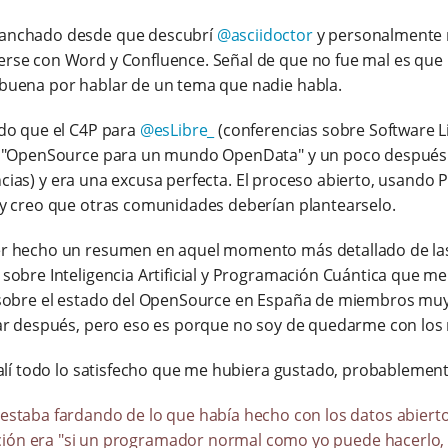
ganchado desde que descubrí
@asciidoctor
y personalmente 
se con Word y Confluence. Señal de que no fue mal es que u
buena por hablar de un tema que nadie habla.
o que el C4P para
@esLibre_
(conferencias sobre Software L
e "OpenSource para un mundo OpenData" y un poco después 
incias) y era una excusa perfecta. El proceso abierto, usando 
y creo que otras comunidades deberían plantearselo.
r hecho un resumen en aquel momento más detallado de las 
obre Inteligencia Artificial y Programación Cuántica que me h
 sobre el estado del OpenSource en España de miembros muy 
car después, pero eso es porque no soy de quedarme con lo
alí todo lo satisfecho que me hubiera gustado, probablemente 
estaba fardando de lo que había hecho con los datos abiert
ención era "si un programador normal como yo puede hacerlo,