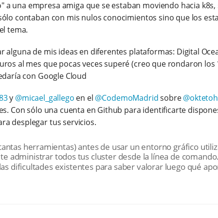
 a una empresa amiga que se estaban moviendo hacia k8s, 
sólo contaban con mis nulos conocimientos sino que los es
el tema.
r alguna de mis ideas en diferentes plataformas: Digital Oc
uros al mes que pocas veces superé (creo que rondaron los 
uedaría con Google Cloud
83
y
@micael_gallego
en el
@CodemoMadrid
sobre
@okteto
es. Con sólo una cuenta en Github para identificarte dispon
a desplegar tus servicios.
antas herramientas) antes de usar un entorno gráfico utiliz
te administrar todos tus cluster desde la línea de comando
las dificultades existentes para saber valorar luego qué ap