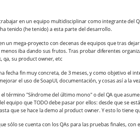
 trabajar en un equipo multidisciplinar como integrante del QA
ha tenido (he tenido) a esta parte del desarrollo.
n un mega-proyecto con decenas de equipos que tras dejar a
s menos iba dando sus frutos. Tras probar diferentes organi
ck, qa, su product owner, etc
una fecha fin muy concreta, de 3 meses, y como objetivo el in
 mejorar el uso de SoapUI, documentación, y cosas así a la ve
 el término "Síndrome del último mono" o del QA que asume 
 del equipo que TODO debe pasar por ellos: desde que se está 
asta que se hace la demo al product owner. Y esto lo tiene q
ue sólo se cuenta con los QAs para las pruebas finales, con 