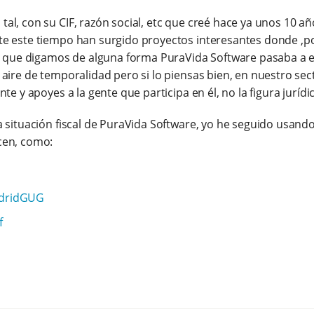
, con su CIF, razón social, etc que creé hace ya unos 10 año
e este tiempo han surgido proyectos interesantes donde ,po
o que digamos de alguna forma PuraVida Software pasaba a e
aire de temporalidad pero si lo piensas bien, en nuestro sec
e y apoyes a la gente que participa en él, no la figura juríd
 situación fiscal de PuraVida Software, yo he seguido usand
cen, como:
dridGUG
f