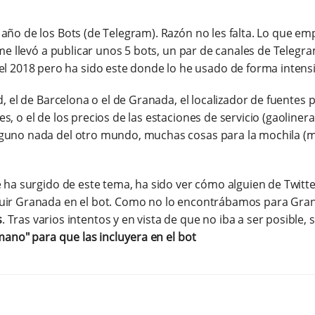
 año de los Bots (de Telegram). Razón no les falta. Lo que 
 me llevó a publicar unos 5 bots, un par de canales de Telegr
del 2018 pero ha sido este donde lo he usado de forma intens
, el de Barcelona o el de Granada, el localizador de fuentes 
, o el de los precios de las estaciones de servicio (gaoline
guno nada del otro mundo, muchas cosas para la mochila (ma
e ha surgido de este tema, ha sido ver cómo alguien de Twitt
luir Granada en el bot. Como no lo encontrábamos para Gr
s
. Tras varios intentos y en vista de que no iba a ser posible,
ano" para que las incluyera en el bot