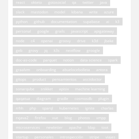
react
okteto
gotosocial
qa
twitter
java
slack
mastodon
model
kibana
write
azure
python
github
documentation
supabase
ai
k3
personal
google
grails
javascript
apigateway
node
c4
openai
groovy
drive
k3d
jbake
geb
grovy
jq
k3s
nextflow
groogle
doc-as-code
parquet
notion
data science
spark
graalvm
onboarding
abuelocebolleta
antora
gitops
product
pensamientos
asciidoctor
sonarqube
snikket
apisix
machine learning
qaqatua
diagram
gradle
cosmosdb
plugin
rrhh
php
sparql
kubernetes
ignite
charlas
rxjava2
firefox
vue
blog
photos
xmpp
microservices
newletter
apache
ldap
toot
startup
personales
introspección
stripe
viajes