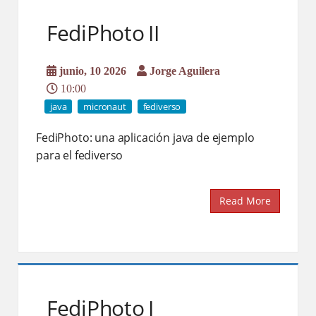
FediPhoto II
junio, 10 2026
Jorge Aguilera
10:00
java
micronaut
fediverso
FediPhoto: una aplicación java de ejemplo
para el fediverso
Read More
FediPhoto I