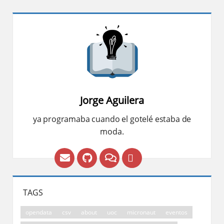
Jorge Aguilera
ya programaba cuando el gotelé estaba de
moda.
TAGS
opendata
csv
about
uoc
micronaut
eventos