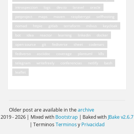
introspeccion
logs
dev.to
laravel
oracle
petproject
maps
maven
raspberrypi
selfhosting
nomad
httpie
gitlab
terraform
milvus
keycloak
bot
idea
reactor
learning
linkedin
docker
open source
git
fediverse
sheet
codenarc
fediverso
asciidoc
coverage
plantuml
k8s
telegram
writefreely
conferencias
netlify
bash
leaflet
Older post are available in the
archive
2019 - 2026 | Mixed with
Bootstrap
| Baked with
JBake v2.6.7
| Terminos
Terminos
y
Privacidad