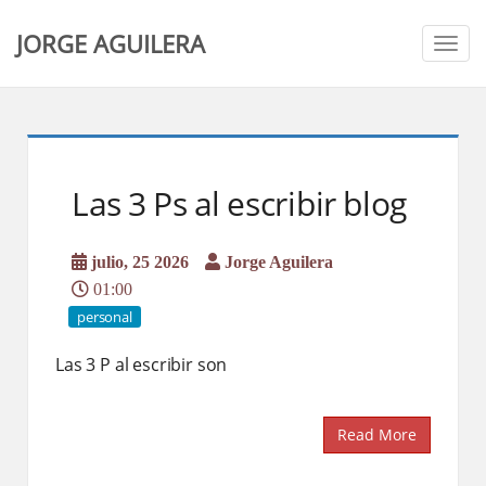
JORGE AGUILERA
Togg
navig
Las 3 Ps al escribir blog
julio, 25 2026
Jorge Aguilera
01:00
personal
Las 3 P al escribir son
Read More