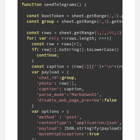
function
 sendTelegrams
()
{
const
 bootToken 
=
 sheet
.
getRange
(
1
,
3
).
getValu
const
group
=
 sheet
.
getRange
(
2
,
3
).
getValue
()
const
 rows 
=
 sheet
.
getRange
(
5
,
1
,
100
,
5
).
getVal
for
(
var
 r
=
0
;
 r
<
rows
.
length
;
 r
++){
const
 row 
=
 rows
[
r
];
if
(
 row
[
0
].
toString
().
toLowerCase
()
!==
"en
continue
;
}
const
 caption 
=
(
row
[
2
]||
''
)+
'\n'
+(
row
[
3
]||
var
 payload 
=
{
'chat_id'
:
group
,
'photo'
:
 row
[
1
],
'caption'
:
 caption
,
'parse_mode'
:
'MarkdownV2'
,
'disable_web_page_preview'
:
false
}
var
 options 
=
{
'method'
:
'post'
,
'contentType'
:
'application/json'
,
'payload'
:
 JSON
.
stringify
(
payload
),
'muteHttpExceptions'
:
true
};