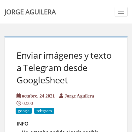
JORGE AGUILERA
Togg
navig
Enviar imágenes y texto
a Telegram desde
GoogleSheet
octubre, 24 2021
Jorge Aguilera
02:00
google
telegram
INFO