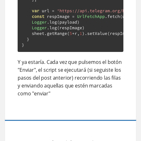
var
 url 
=
'https://api.telegram.org/bot'
+
bo
const
 respImage 
=
UrlFetchApp
.
fetch
(
url
,
 op
Logger
.
log
(
payload
)
Logger
.
log
(
respImage
)
    sheet
.
getRange
(
5
+
r
,
1
).
setValue
(
respImage
.
ge
}
}
Y ya estaría. Cada vez que pulsemos el botón
"Enviar", el script se ejecutará (si seguiste los
pasos del post anterior) recorriendo las filas
y enviando aquellas que estén marcadas
como "enviar"