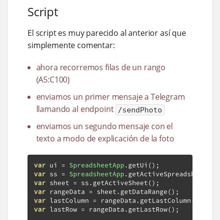
Script
El script es muy parecido al anterior así que
simplemente comentar:
ahora recorremos filas de un rango
(A5:C100)
enviamos un primer mensaje a Telegram
llamando al endpoint
/sendPhoto
enviamos un segundo mensaje con el
texto a modo de explicación de la foto
var
 ui 
=
SpreadsheetApp
.
getUi
();
var
 ss 
=
SpreadsheetApp
.
getActiveSpreadsheet
();
var
 sheet 
=
 ss
.
getActiveSheet
();
var
 rangeData 
=
 sheet
.
getDataRange
();
var
 lastColumn 
=
 rangeData
.
getLastColumn
();
var
 lastRow 
=
 rangeData
.
getLastRow
();