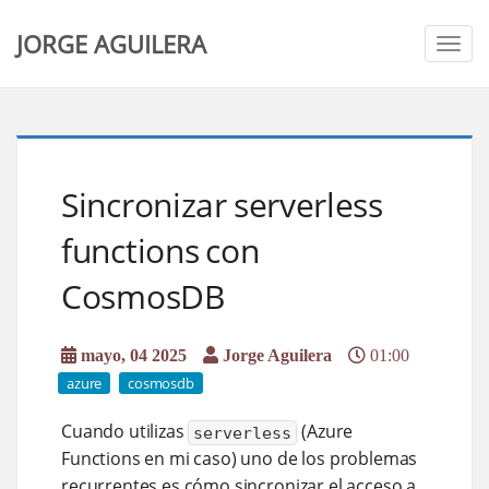
JORGE AGUILERA
Togg
navig
Sincronizar serverless
functions con
CosmosDB
mayo, 04 2025
Jorge Aguilera
01:00
azure
cosmosdb
Cuando utilizas
(Azure
serverless
Functions en mi caso) uno de los problemas
recurrentes es cómo sincronizar el acceso a