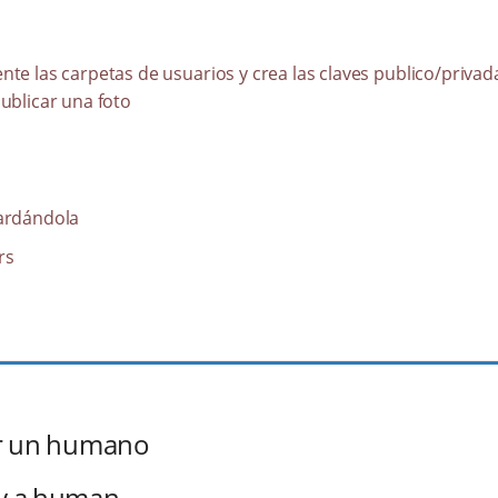
te las carpetas de usuarios y crea las claves publico/privad
ublicar una foto
uardándola
rs
por un humano
by a human