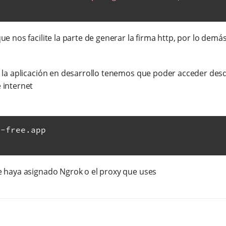
ue nos facilite la parte de generar la firma http, por lo de
 la aplicación en desarrollo tenemos que poder acceder desd
 internet
k
-
free
.
app

e haya asignado Ngrok o el proxy que uses