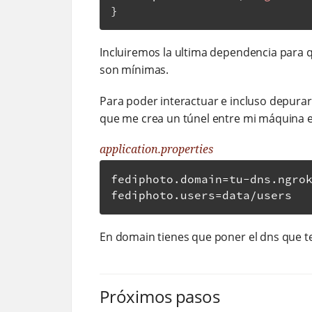
}
Incluiremos la ultima dependencia para q
son mínimas.
Para poder interactuar e incluso depurar
que me crea un túnel entre mi máquina e
application.properties
fediphoto
.
domain
=
tu
-
dns
.
ngro
fediphoto
.
users
=
data
/
users
En domain tienes que poner el dns que t
Próximos pasos