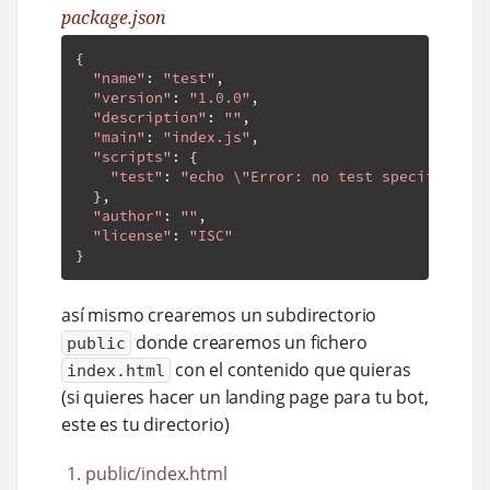
package.json
{
"name"
:
"test"
,
"version"
:
"1.0.0"
,
"description"
:
""
,
"main"
:
"index.js"
,
"scripts"
:
{
"test"
:
"echo \"Error: no test specified\" 
},
"author"
:
""
,
"license"
:
"ISC"
}
así mismo crearemos un subdirectorio
donde crearemos un fichero
public
con el contenido que quieras
index.html
(si quieres hacer un landing page para tu bot,
este es tu directorio)
public/index.html