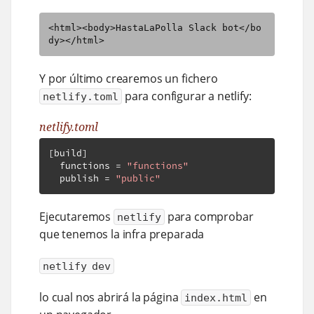
<html><body>HastaLaPolla Slack bot</bo
dy></html>
Y por último crearemos un fichero
para configurar a netlify:
netlify.toml
netlify.toml
[
build
]
  functions 
=
"functions"
  publish 
=
"public"
Ejecutaremos
para comprobar
netlify
que tenemos la infra preparada
netlify dev
lo cual nos abrirá la página
en
index.html