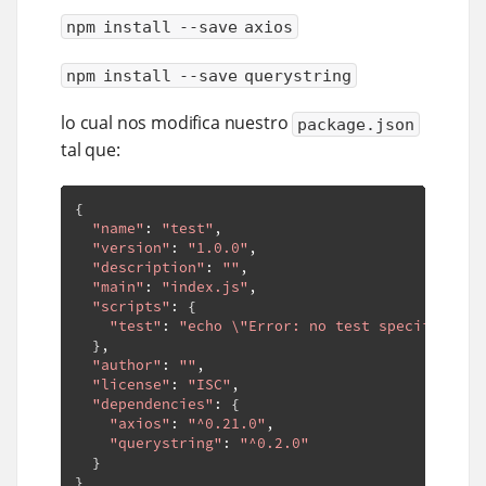
npm install --save axios
npm install --save querystring
lo cual nos modifica nuestro
package.json
tal que:
{
"name"
:
"test"
,
"version"
:
"1.0.0"
,
"description"
:
""
,
"main"
:
"index.js"
,
"scripts"
:
{
"test"
:
"echo \"Error: no test specified\" 
},
"author"
:
""
,
"license"
:
"ISC"
,
"dependencies"
:
{
"axios"
:
"^0.21.0"
,
"querystring"
:
"^0.2.0"
}
}