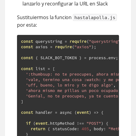
lanzarlo y reconfigurar la URL en Slack
Sustituiermos la funcion
hastalapolla.js
por esta:
const
 querystring 
=
require
(
"querystring"
);
const
 axios 
=
require
(
"axios"
);
const
{
 SLACK_BOT_TOKEN 
}
=
 process
.
env
;
const
 list 
=
[
':thumbsup: no te preocupes, ahora mismo me p
'vale, termino una cosa :watch: y me pongo co
'uff, bueno, lo miro y te digo algo'
,
'ahora mismo me pillas un poco ocupado, pero 
'Genial, no te preocupes, ya te cuento luego'
]
const
 handler 
=
 async 
(
event
)
=>
{
if
(
event
.
httpMethod 
!==
"POST"
)
{
return
{
 statusCode
:
405
,
 body
:
"Method Not
}