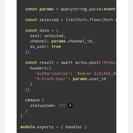
const
params
=
 querystring
.
parse
(
event
.
body
);
const
 selected 
=
 list
[
Math
.
floor
(
Math
.
random
(
const
 data 
=
{
    text
:
 selected
,
    channel
:
params
.
channel_id
,
    as_user
:
true
};
const
 result 
=
 await axios
.
post
(
'https://slac
    headers
:{
'Authorization'
:
`Bearer ${SLACK_BOT_TOKE
'X-Slack-User'
:
params
.
user_id

}
})
return
{
    statusCode
:
200
}
}
module
.
exports 
=
{
 handler 
}