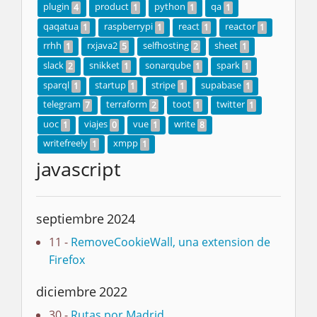
plugin
product
python
qa
4
1
1
1
qaqatua
raspberrypi
react
reactor
1
1
1
1
rrhh
rxjava2
selfhosting
sheet
1
5
2
1
slack
snikket
sonarqube
spark
2
1
1
1
sparql
startup
stripe
supabase
1
1
1
1
telegram
terraform
toot
twitter
7
2
1
1
uoc
viajes
vue
write
1
0
1
8
writefreely
xmpp
1
1
javascript
septiembre 2024
11 -
RemoveCookieWall, una extension de
Firefox
diciembre 2022
30 -
Rutas por Madrid