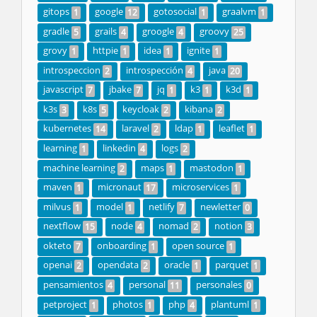
gitops
google
gotosocial
graalvm
1
12
1
1
gradle
grails
groogle
groovy
5
4
4
25
grovy
httpie
idea
ignite
1
1
1
1
introspeccion
introspección
java
2
4
20
javascript
jbake
jq
k3
k3d
7
7
1
1
1
k3s
k8s
keycloak
kibana
3
5
2
2
kubernetes
laravel
ldap
leaflet
14
2
1
1
learning
linkedin
logs
1
4
2
machine learning
maps
mastodon
2
1
1
maven
micronaut
microservices
1
17
1
milvus
model
netlify
newletter
1
1
7
0
nextflow
node
nomad
notion
15
4
2
3
okteto
onboarding
open source
7
1
1
openai
opendata
oracle
parquet
2
2
1
1
pensamientos
personal
personales
4
11
0
petproject
photos
php
plantuml
1
1
4
1