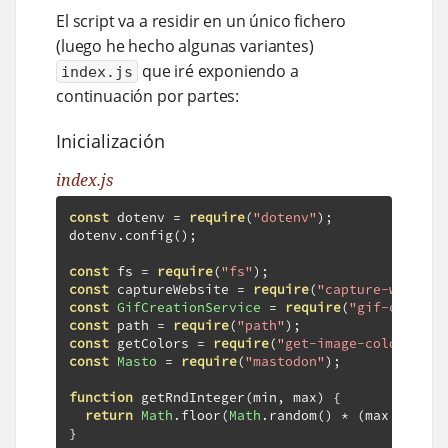
El script va a residir en un único fichero
(luego he hecho algunas variantes)
que iré exponiendo a
index.js
continuación por partes:
Inicialización
index.js
const
 dotenv 
=
require
(
"dotenv"
);
dotenv
.
config
();
const
 fs 
=
require
(
"fs"
);
const
 captureWebsite 
=
require
(
"capture-website
const
GifCreationService
=
require
(
"gif-creatio
const
 path 
=
require
(
"path"
);
const
 getColors 
=
require
(
"get-image-colors"
);
const
Masto
=
require
(
"mastodon"
);
function
 getRndInteger
(
min
,
 max
)
{
return
Math
.
floor
(
Math
.
random
()
*
(
max 
-
 min 
}