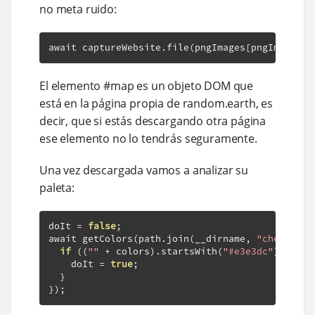
no meta ruido:
await captureWebsite
.
file
(
pngImages
[
pngImages
.
l
El elemento #map es un objeto DOM que
está en la página propia de random.earth, es
decir, que si estás descargando otra página
ese elemento no lo tendrás seguramente.
Una vez descargada vamos a analizar su
paleta:
doIt 
=
false
;
await getColors
(
path
.
join
(
__dirname
,
"check.png
if
((
""
+
 colors
).
startsWith
(
"#e3e3dc"
)
==
fa
    doIt 
=
true
;
}
});