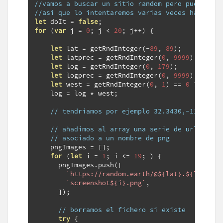
//vamos a buscar un sitio random pero puede ser
//así que lo intentaremos varias veces hasta en
let
 doIt 
=
false
;
for
(
var
 j 
=
0
;
 j 
<
20
;
 j
++)
{
let
 lat 
=
 getRndInteger
(-
89
,
89
);
let
 latprec 
=
 getRndInteger
(
0
,
9999
);
let
 log 
=
 getRndInteger
(
0
,
179
);
let
 logprec 
=
 getRndInteger
(
0
,
9999
);
let
 west 
=
 getRndInteger
(
0
,
1
)
==
0
?
1
:
-
    log 
=
 log 
*
 west
;
// tendriamos por ejemplo 32.3430,-113.4350
// añadimos al array una serie de urls con 
// asociado a un nombre de png
    pngImages 
=
[];
for
(
let
 i 
=
1
;
 i 
<=
19
;
)
{
      pngImages
.
push
([
`https://random.earth/@${lat}.${latprec
`screenshot${i}.png`
,
]);
// borramos el fichero si existe
try
{