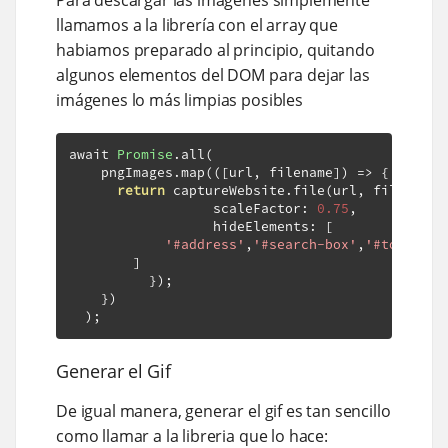
llamamos a la librería con el array que
habiamos preparado al principio, quitando
algunos elementos del DOM para dejar las
imágenes lo más limpias posibles
await 
Promise
.
all
(
    pngImages
.
map
(([
url
,
 filename
])
=>
{
return
 captureWebsite
.
file
(
url
,
 filename
,
		  scaleFactor
:
0.75
,
		  hideElements
:
[
'#address'
,
'#search-box'
,
'#top-menu
]
});
})
);
Generar el Gif
De igual manera, generar el gif es tan sencillo
como llamar a la libreria que lo hace: