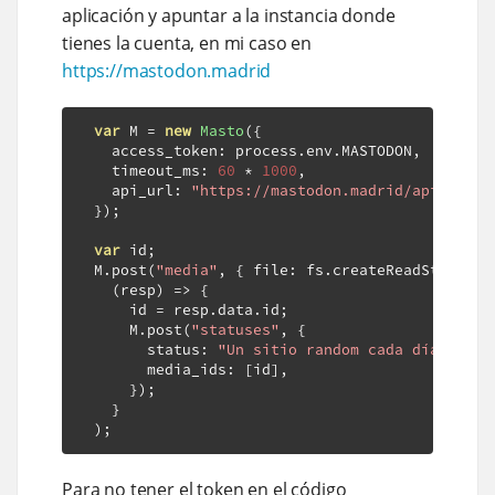
aplicación y apuntar a la instancia donde
tienes la cuenta, en mi caso en
https://mastodon.madrid
var
 M 
=
new
Masto
({
    access_token
:
 process
.
env
.
MASTODON
,
    timeout_ms
:
60
*
1000
,
    api_url
:
"https://mastodon.madrid/api/v1/"
,
});
var
 id
;
  M
.
post
(
"media"
,
{
 file
:
 fs
.
createReadStream
(
o
(
resp
)
=>
{
      id 
=
 resp
.
data
.
id
;
      M
.
post
(
"statuses"
,
{
        status
:
"Un sitio random cada día"
,
        media_ids
:
[
id
],
});
}
);
Para no tener el token en el código