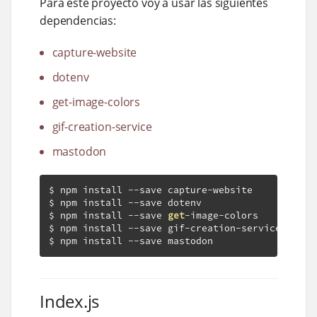
Para este proyecto voy a usar las siguientes
dependencias:
capture-website
dotenv
get-image-colors
gif-creation-service
mastodon
$ npm install 
--
save capture
-
website

$ npm install 
--
save dotenv

$ npm install 
--
save 
get
-
image
-
colors

$ npm install 
--
save gif
-
creation
-
service

$ npm install 
--
save mastodon
Index.js