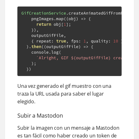
GifCreationService
.
createAnimatedGifFromPngImag
    pngImages
.
map
((
obj
)
=>
{
return
 obj
[
1
];
}),
    outputGifFile
,
{
 repeat
:
true
,
 fps
:
1
,
 quality
:
10
}
).
then
((
outputGifFile
)
=>
{
    console
.
log
(
`Alright, GIF ${outputGifFile} created fo
);
})
Una vez generado el gif muestro con una
traza la URL usada para saber el lugar
elegido.
Subir a Mastodon
Subir la imagen con un mensaje a Mastodon
es tan fácil como haber creado un token de