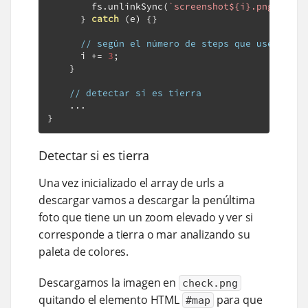
        fs
.
unlinkSync
(
`screenshot${i}.png`
);
}
catch
(
e
)
{}
// según el número de steps que usemos te
      i 
+=
3
;
}
// detectar si es tierra
...
}
Detectar si es tierra
Una vez inicializado el array de urls a
descargar vamos a descargar la penúltima
foto que tiene un un zoom elevado y ver si
corresponde a tierra o mar analizando su
paleta de colores.
Descargamos la imagen en
check.png
quitando el elemento HTML
para que
#map