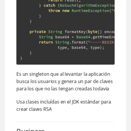
return
 result
;
}
catch
(
NoSuchAlgorithmException
 e
)
{
throw
new
RuntimeException
(
"Error: 
}
}
private
String
 formatKey
(
byte
[]
 encoded
,
St
String
 base64 
=
Base64
.
getMimeEncoder
(
6
return
String
.
format
(
"-----BEGIN %s KEY
                type
,
 base64
,
 type
);
}
}
Es un singleton que al levantar la aplicación
busca los usuarios y genera un par de claves
para los que no las tengan creadas todavia
Usa clases incluídas en el JDK estándar para
crear claves RSA