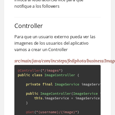
notifique a los followers
Controller
Para que un usuario externo pueda ver las
imagenes de los usuarios del aplicativo
vamos a crear un Controller
src/main/java/com/incsteps/fediphoto/business/Image
@Controller
(
"/images"
)
public
class
ImageController
{
private
final
ImageService
 imageService
;
public
ImageController
(
ImageService
 imageSe
this
.
imageService 
=
 imageService
;
}
@Get
(
"{username}/{image}"
)