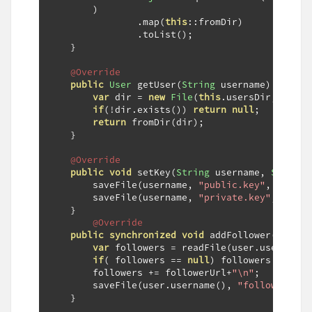
)
.
map
(
this
::
fromDir
)
.
toList
();
}
@Override
public
User
 getUser
(
String
 username
)
{
var
 dir 
=
new
File
(
this
.
usersDir
,
 usern
if
(!
dir
.
exists
())
return
null
;
return
 fromDir
(
dir
);
}
@Override
public
void
 setKey
(
String
 username
,
String
 
        saveFile
(
username
,
"public.key"
,
 public
        saveFile
(
username
,
"private.key"
,
 priva
}
@Override
public
synchronized
void
 addFollower
(
User
 u
var
 followers 
=
 readFile
(
user
.
username
(
if
(
 followers 
==
null
)
 followers 
=
""
;
        followers 
+=
 followerUrl
+
"\n"
;
        saveFile
(
user
.
username
(),
"followers.tx
}