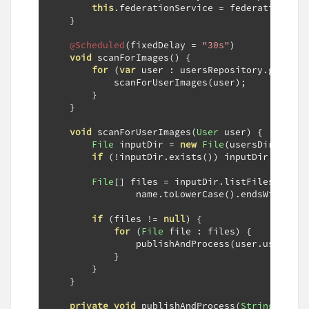
this
.
federationService 
=
 federationServ
}
@Scheduled
(
fixedDelay 
=
"30s"
)
void
 scanForImages
()
{
for
(
var
 user 
:
 usersRepository
.
getUser
            scanForUserImages
(
user
);
}
}
void
 scanForUserImages
(
User
 user
)
{
File
 inputDir 
=
new
File
(
usersDir
+
File
.
if
(!
inputDir
.
exists
())
 inputDir
.
mkdirs
File
[]
 files 
=
 inputDir
.
listFiles
((
dir
,
                name
.
toLowerCase
().
endsWith
(
".p
if
(
files 
!=
null
)
{
for
(
File
 file 
:
 files
)
{
                publishAndProcess
(
user
.
username
}
}
}
private
void
 publishAndProcess
(
String
 usern