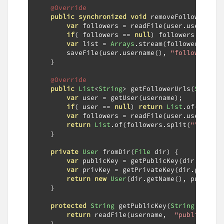
@Override
public
synchronized
void
 removeFollower
(
Use
var
 followers 
=
 readFile
(
user
.
username
(
if
(
 followers 
==
null
)
 followers 
=
""
;
var
 list 
=
Arrays
.
stream
(
followers
.
spli
        saveFile
(
user
.
username
(),
"followers.tx
}
@Override
public
List
<
String
>
 getFollowerUrls
(
String
 
var
 user 
=
 getUser
(
username
);
if
(
 user 
==
null
)
return
List
.
of
();
var
 followers 
=
 readFile
(
user
.
username
(
return
List
.
of
(
followers
.
split
(
"\n"
));
}
private
User
 fromDir
(
File
 dir
)
{
var
 publicKey 
=
 getPublicKey
(
dir
.
getNam
var
 privKey 
=
 getPrivateKey
(
dir
.
getName
return
new
User
(
dir
.
getName
(),
 publicKe
}
protected
String
 getPublicKey
(
String
 userna
return
 readFile
(
username
,
"public.key"
}