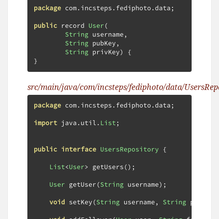
package
 com
.
incsteps
.
fediphoto
.
data
;
public
 record 
User
(
String
 username
,
String
 pubKey
,
String
 privKey
)
{
}
src/main/java/com/incsteps/fediphoto/data/UsersRepo
package
 com
.
incsteps
.
fediphoto
.
data
;
import
 java
.
util
.
List
;
public
interface
UsersRepository
{
List
<
User
>
 getUsers
();
User
 getUser
(
String
 username
);
void
 setKey
(
String
 username
,
String
 publicK