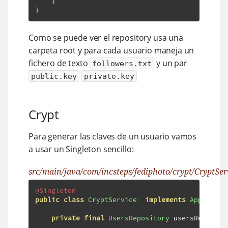
}
}
Como se puede ver el repository usa una
carpeta root y para cada usuario maneja un
fichero de texto
y un par
followers.txt
public.key
private.key
Crypt
Para generar las claves de un usuario vamos
a usar un Singleton sencillo:
src/main/java/com/incsteps/fediphoto/crypt/CryptSer
@Singleton
public
class
CryptService
implements
Applicati
private
final
UsersRepository
 usersReposito