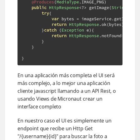
@Produces
(
MediaType
.
IMAGE_PNG
)
public
HttpResponse
<?>
 getImage
(
String
 user
try
{
var
 bytes 
=
 imageService
.
getImage
(
u
return
HttpResponse
.
ok
(
bytes
);
}
catch
(
Exception
 e
){
return
HttpResponse
.
notFound
();
}
}
}
En una aplicación más completa el UI será
más complejo, a lo mejor una aplicación
cliente javascript llamando a un API Rest, o
usando Views de Micronaut crear un
interface completo
En nuestro caso el UI es simplemente un
endpoint que recibe un Http Get
"/{username}{id}" para buscar la foto a