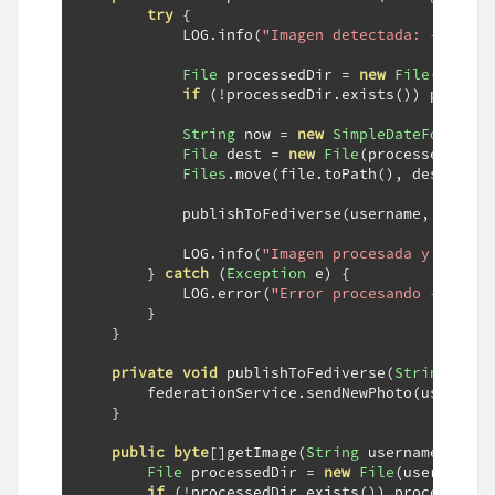
try
{
            LOG
.
info
(
"Imagen detectada: {}"
,
 fi
File
 processedDir 
=
new
File
(
usersD
if
(!
processedDir
.
exists
())
 process
String
 now 
=
new
SimpleDateFormat
(
"
File
 dest 
=
new
File
(
processedDir 
+
Files
.
move
(
file
.
toPath
(),
 dest
.
toPa
            publishToFediverse
(
username
,
 dest
);
            LOG
.
info
(
"Imagen procesada y movida
}
catch
(
Exception
 e
)
{
            LOG
.
error
(
"Error procesando {}"
,
 fi
}
}
private
void
 publishToFediverse
(
String
 user
        federationService
.
sendNewPhoto
(
username
}
public
byte
[]
getImage
(
String
 username
,
Stri
File
 processedDir 
=
new
File
(
usersDir
+
F
if
(!
processedDir
.
exists
())
 processedDi