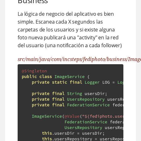
Business
La lógica de negocio del aplicativo es bien
simple. Escanea cada X segundos las
carpetas de los usuarios y si existe alguna
foto nueva publicará una "activity" en la red
del usuario (una notificación a cada follower)
src/main/java/com/incsteps/fediphoto/business/Imag
@Singleton
public
class
ImageService
{
private
static
final
Logger
 LOG 
=
LoggerFac
private
final
String
 usersDir
;
private
final
UsersRepository
 usersReposito
private
final
FederationService
 federationS
ImageService
(
@Value
(
"${fediphoto.users}"
)
S
FederationService
 federationSe
UsersRepository
 usersRepositor
this
.
usersDir 
=
 usersDir
;
this
.
usersRepository 
=
 usersRepository
;