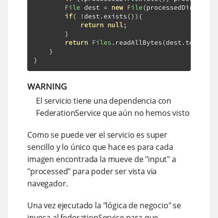
File
 dest 
=
new
File
(
processedDir 
+
"/"
if
(
!
dest
.
exists
()){
return
null
;
}
return
Files
.
readAllBytes
(
dest
.
toPath
()
}
}
WARNING
El servicio tiene una dependencia con
FederationService que aún no hemos visto
Como se puede ver el servicio es super
sencillo y lo único que hace es para cada
imagen encontrada la mueve de "input" a
"processed" para poder ser vista via
navegador.
Una vez ejecutado la "lógica de negocio" se
invoca al federationService para que