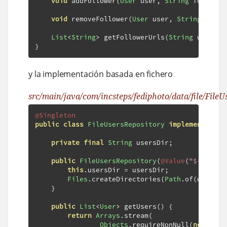
void
 addFollower
(
User
 user
,
String
 follower
void
 removeFollower
(
User
 user
,
String
 follo
List
<
String
>
 getFollowerUrls
(
String
 usernam
}
y la implementación basada en fichero
src/main/java/com/incsteps/fediphoto/data/file/FileU
@Singleton
public
class
FileUsersRepository
implements
Use
private
final
String
 usersDir
;
public
FileUsersRepository
(
@Value
(
"${fediph
this
.
usersDir 
=
 usersDir
;
Files
.
createDirectories
(
Path
.
of
(
usersDi
}
public
List
<
User
>
 getUsers
()
{
return
Arrays
.
stream
(
Objects
.
requireNonNull
(
new
File