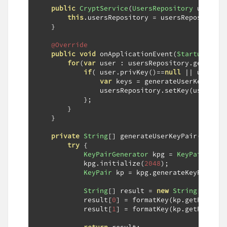
public
CryptService
(
UsersRepository
 usersRe
this
.
usersRepository 
=
 usersRepository
;
}
@Override
public
void
 onApplicationEvent
(
StartupEvent
for
(
var
 user 
:
 usersRepository
.
getUsers
if
(
 user
.
privKey
()==
null
||
 user
.
pu
var
 keys 
=
 generateUserKeyPair
(
                usersRepository
.
setKey
(
user
.
use
};
}
}
private
String
[]
 generateUserKeyPair
()
{
try
{
KeyPairGenerator
 kpg 
=
KeyPairGener
            kpg
.
initialize
(
2048
);
KeyPair
 kp 
=
 kpg
.
generateKeyPair
();
String
[]
 result 
=
new
String
[
2
];
            result
[
0
]
=
 formatKey
(
kp
.
getPublic
(
            result
[
1
]
=
 formatKey
(
kp
.
getPrivate