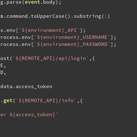
ng
.
parse
(
event
.
body
);
ms
.
command
.
toUpperCase
().
substring
(
1
)
ss
.
env
[
`${environment}_API`
];
process
.
env
[
`${environment}_USERNAME`
];
process
.
env
[
`${environment}_PASSWORD`
];
post
(
`${REMOTE_API}/api/login`
,{
ME
,
RD
,
.
data
.
access_token

s
.
get
(
`${REMOTE_API}/info`
,{
rer ${access_token}`