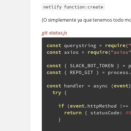
netlify function:create
(O simplemente ya que tenemos todo mo
git-status.js
const
 querystring 
=
require
(
const
 axios 
=
require
(
"axios
const
{
 SLACK_BOT_TOKEN 
}
=
 
const
{
 REPO_GIT 
}
=
 process
const
 handler 
=
 async 
(
event
try
{
if
(
event
.
httpMethod 
!==
return
{
 statusCode
:
4
}