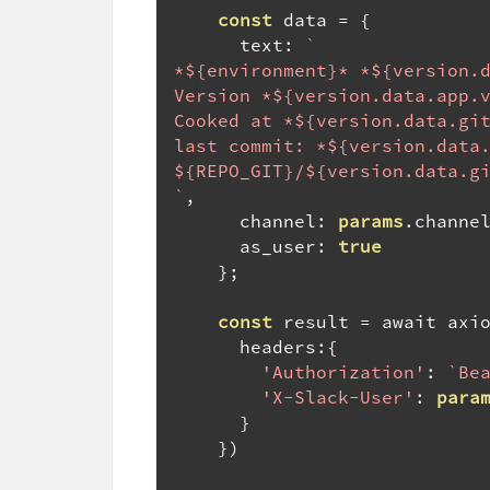
const
 data 
=
{
      text
:
`

*${environment}* *${version.d
Version *${version.data.app.v
Cooked at *${version.data.git
last commit: *${version.data.
${REPO_GIT}/${version.data.gi
`
,
      channel
:
params
.
channe
      as_user
:
true
};
const
 result 
=
 await axi
      headers
:{
'Authorization'
:
`Be
'X-Slack-User'
:
para
}
})