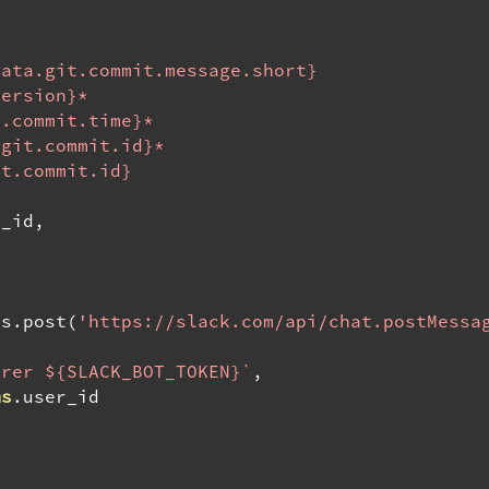
ata.git.commit.message.short}

ersion}*

.commit.time}*

git.commit.id}*

t.commit.id}

l_id
,
os
.
post
(
'https://slack.com/api/chat.postMessa
arer ${SLACK_BOT_TOKEN}`
,
ms
.
user_id
