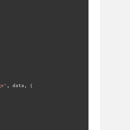
ge'
,
 data
,
{