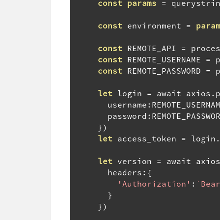
const
params
=
 querystri
const
 environment 
=
para
const
 REMOTE_API 
=
 proce
const
 REMOTE_USERNAME 
=
 
const
 REMOTE_PASSWORD 
=
 
let
 login 
=
 await axios
.
      username
:
REMOTE_USERNA
      password
:
REMOTE_PASSWO
})
let
 access_token 
=
 login
let
 version 
=
 await axio
      headers
:{
'Authorization'
:
`Bea
}
})