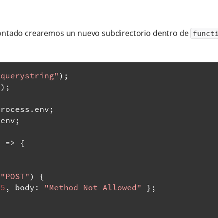
ntado crearemos un nuevo subdirectorio dentro de
funct
"querystring"
);
"
);
process
.
env
;
.
env
;
)
=>
{
"POST"
)
{
05
,
 body
:
"Method Not Allowed"
};