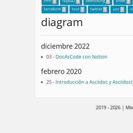
rrhh
rxjava2
selfhosting
sheet
1
5
2
1
terraform
toot
twitter
uoc
v
2
1
1
1
diagram
diciembre 2022
03 -
DocAsCode con Notion
febrero 2020
25 -
Introducción a Asciidoc y Asciidoct
2019 - 2026 | Mi