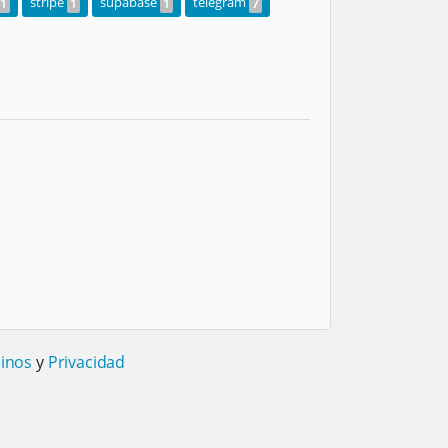
stripe
supabase
telegram
1
1
1
7
inos
y
Privacidad