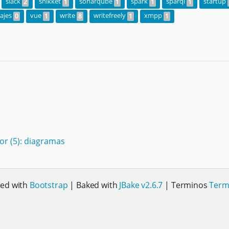
slack
snikket
sonarqube
spark
sparql
startup
2
1
1
1
1
iajes
vue
write
writefreely
xmpp
0
1
8
1
1
or (5): diagramas
xed with
Bootstrap
| Baked with
JBake v2.6.7
| Terminos
Term