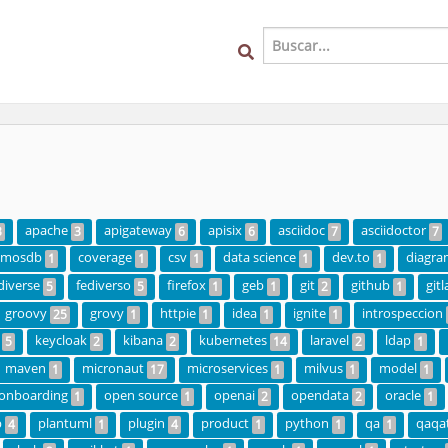
apache
apigateway
apisix
asciidoc
asciidoctor
3
3
6
6
7
7
smosdb
coverage
csv
data science
dev.to
diagra
1
1
1
1
1
diverse
fediverso
firefox
geb
git
github
gitl
5
5
1
1
2
1
groovy
grovy
httpie
idea
ignite
introspeccion
25
1
1
1
1
keycloak
kibana
kubernetes
laravel
ldap
5
2
2
14
2
1
maven
micronaut
microservices
milvus
model
1
17
1
1
1
onboarding
open source
openai
opendata
oracle
1
1
2
2
1
p
plantuml
plugin
product
python
qa
qaqa
4
1
4
1
1
1