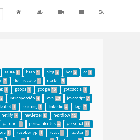
azure
bash
blog
bot
c4
1
1
3
3
1
m
doc-as-code
docker
2
1
5
ab
gitops
google
gotosocial
1
1
12
1
introspección
java
javascript
2
4
20
7
leaflet
learning
linkedin
logs
1
1
4
2
netlify
newletter
nextflow
7
0
15
parquet
pensamientos
personal
1
4
11
tua
raspberrypi
react
reactor
1
1
1
1