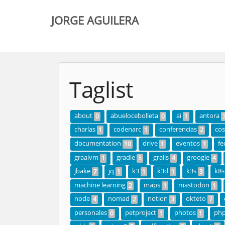
JORGE AGUILERA
Taglist
about
abuelocebolleta
ai
antora
0
0
1
charlas
codenarc
conferencias
co
1
1
2
documentation
drive
eventos
fe
10
1
1
graalvm
gradle
grails
groogle
1
5
4
4
jbake
jq
k3
k3d
k3s
k8s
7
1
1
1
3
machine learning
maps
mastodon
2
1
1
node
nomad
notion
okteto
4
2
3
7
personales
petproject
photos
ph
0
1
1